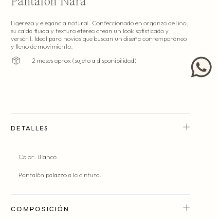
Pantalón Nara
Ligereza y elegancia natural. Confeccionado en organza de lino,
su caída fluida y textura etérea crean un look sofisticado y
Hecho en nuestro atelier en la Ciudad de México.
versátil. Ideal para novias que buscan un diseño contemporáneo
(costura y patronaje).
y lleno de movimiento.
2 meses aprox (sujeto a disponibilidad)
DETALLES
Color: Blanco
Pantalón palazzo a la cintura.
COMPOSICIÓN