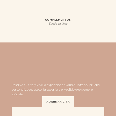
COMPLEMENTOS
Tienda en línea
Reserva tu cita y vive la experiencia Claudia Toffano: prueba
personalizada, asesoría experta y el vestido que siempre
soñaste.
AGENDAR CITA