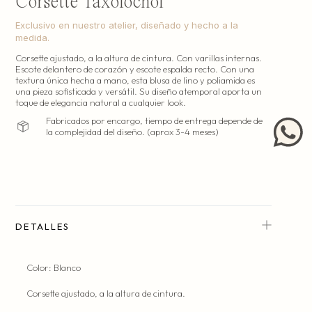
Corsette Taxolochol
Exclusivo en nuestro atelier, diseñado y hecho a la
medida.
Corsette ajustado, a la altura de cintura. Con varillas internas.
Escote delantero de corazón y escote espalda recto. Con una
textura única hecha a mano, esta blusa de lino y poliamida es
Hecho en nuestro atelier en la Ciudad de México.
una pieza sofisticada y versátil. Su diseño atemporal aporta un
(costura y patronaje).
toque de elegancia natural a cualquier look.
Fabricados por encargo, tiempo de entrega depende de
la complejidad del diseño. (aprox 3-4 meses)
DETALLES
Color: Blanco
Corsette ajustado, a la altura de cintura.