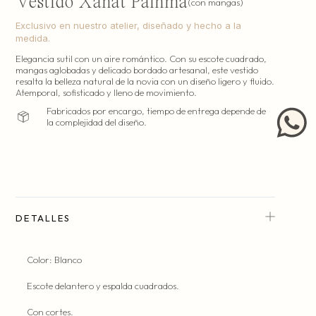
Vestido Xanat Palhma
(con mangas)
Exclusivo en nuestro atelier, diseñado y hecho a la
medida.
Elegancia sutil con un aire romántico. Con su escote cuadrado,
mangas aglobadas y delicado bordado artesanal, este vestido
Hecho en nuestro atelier en la Ciudad de México.
resalta la belleza natural de la novia con un diseño ligero y fluido.
(costura y patronaje).
Atemporal, sofisticado y lleno de movimiento.
Fabricados por encargo, tiempo de entrega depende de
la complejidad del diseño.
DETALLES
Color: Blanco
Escote delantero y espalda cuadrados.
Con cortes.