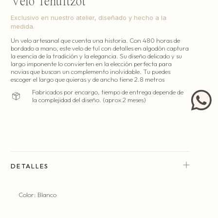
Velo Tehuitzot
Exclusivo en nuestro atelier, diseñado y hecho a la
medida.
Un velo artesanal que cuenta una historia. Con 480 horas de
bordado a mano, este velo de tul con detalles en algodón captura
la esencia de la tradición y la elegancia. Su diseño delicado y su
largo imponente lo convierten en la elección perfecta para
Hecho en nuestro atelier en la Ciudad de México.
novias que buscan un complemento inolvidable. Tu puedes
(costura y patronaje).
escoger el largo que quieras y de ancho tiene 2.8 metros
Fabricados por encargo, tiempo de entrega depende de
la complejidad del diseño. (aprox 2 meses)
DETALLES
Color: Blanco