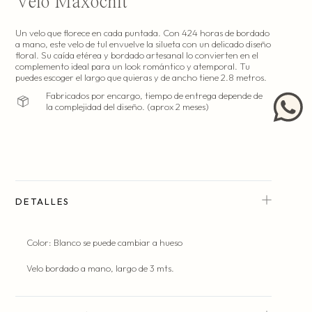
Velo Maxochit
Un velo que florece en cada puntada. Con 424 horas de bordado
a mano, este velo de tul envuelve la silueta con un delicado diseño
floral. Su caída etérea y bordado artesanal lo convierten en el
Hecho en nuestro atelier en la Ciudad de México.
complemento ideal para un look romántico y atemporal. Tu
(costura y patronaje).
puedes escoger el largo que quieras y de ancho tiene 2.8 metros.
Fabricados por encargo, tiempo de entrega depende de
la complejidad del diseño. (aprox 2 meses)
DETALLES
Color: Blanco se puede cambiar a hueso
Velo bordado a mano, largo de 3 mts.