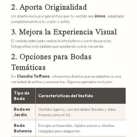
2. Aporta Originalidad
Un diseño exclusivo garantiza que tu vestido sea
único
, adaptado
completamente a tu visión y estilo.
3. Mejora la Experiencia Visual
El vestido adecuado realza la atmósfera y contribuye a las
fotografías inolvidables que quedarán como recuerdo.
2. Opciones para Bodas
Temáticas
En
Claudia Toffano
, ofrecemos diseños que se adaptan a una
variedad de estilos y escenarios. Algunos ejemplos incluyen:
Tipo de
Características del Vestido
Boda
Boda en
Vestidos ligeros, con bordados florales y telas
Jardín
frescas como el tul.
Boda
Encajes artesanales, tejidos suaves y siluetas
Bohemia
relajadas pero elegantes.