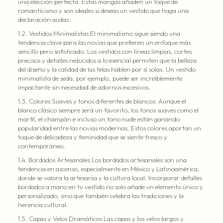
una elección perfecta. Estas mangas añaden un toque de
romanticismo y son ideales si deseas un vestido que haga una
declaración audaz.
1.2. Vestidos Minimalistas El minimalismo sigue siendo una
tendencia clave para las novias que prefieren un enfoque más
sencillo pero sofisticado. Los vestidos con líneas limpias, cortes
precisos y detalles reducidos a lo esencial permiten que la belleza
del diseño y la calidad de las telas hablen por sí solas. Un vestido
minimalista de seda, por ejemplo, puede ser increíblemente
impactante sin necesidad de adornos excesivos.
1.3. Colores Suaves y tonos diferentes de blancos: Aunque el
blanco clásico siempre será un favorito, los tonos suaves como el
marfil, el champán e incluso un tono nude están ganando
popularidad entre las novias modernas. Estos colores aportan un
toque de delicadeza y feminidad que se siente fresco y
contemporáneo.
1.4. Bordados Artesanales Los bordados artesanales son una
tendencia en ascenso, especialmente en México y Latinoamérica,
donde se valora la artesanía y la cultura local. Incorporar detalles
bordados a mano en tu vestido no solo añade un elemento único y
personalizado, sino que también celebra las tradiciones y la
herencia cultural.
1.5. Capas y Velos Dramáticos Las capas y los velos largos y