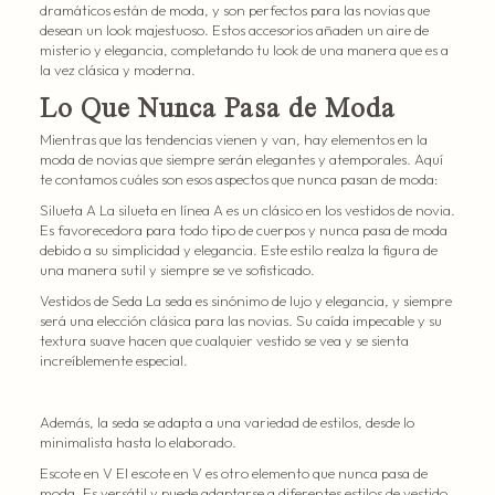
dramáticos están de moda, y son perfectos para las novias que
desean un look majestuoso. Estos accesorios añaden un aire de
misterio y elegancia, completando tu look de una manera que es a
la vez clásica y moderna.
Lo Que Nunca Pasa de Moda
Mientras que las tendencias vienen y van, hay elementos en la
moda de novias que siempre serán elegantes y atemporales. Aquí
te contamos cuáles son esos aspectos que nunca pasan de moda:
Silueta A La silueta en línea A es un clásico en los vestidos de novia.
Es favorecedora para todo tipo de cuerpos y nunca pasa de moda
debido a su simplicidad y elegancia. Este estilo realza la figura de
una manera sutil y siempre se ve sofisticado.
Vestidos de Seda La seda es sinónimo de lujo y elegancia, y siempre
será una elección clásica para las novias. Su caída impecable y su
textura suave hacen que cualquier vestido se vea y se sienta
increíblemente especial.
Además, la seda se adapta a una variedad de estilos, desde lo
minimalista hasta lo elaborado.
Escote en V El escote en V es otro elemento que nunca pasa de
moda. Es versátil y puede adaptarse a diferentes estilos de vestido,